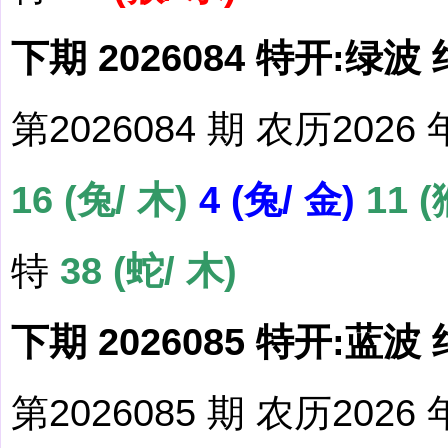
下期 2026084 特开:绿
第2026084 期 农历2026 年
16 (兔/ 木)
4 (兔/ 金)
11 (
特
38 (蛇/ 木)
下期 2026085 特开:蓝
第2026085 期 农历2026 年