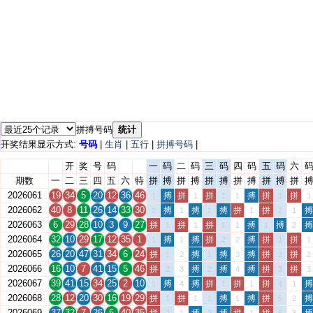
拼搏号码
统计
开奖结果显示方式:
号码
|
生肖
|
五行
|
拼搏号码
|
开
奖
号
码
一
码
二
码
三
码
四
码
五
码
六
期数
一
二
三
四
五
六
特
拼
搏
拼
搏
拼
搏
拼
搏
拼
搏
拼
2026061
19
34
5
20
12
36
46
搏
拼
拼
搏
拼
拼
1
1
1
1
1
1
2026062
40
8
11
26
14
33
30
搏
搏
搏
拼
拼
搏
2
1
1
1
2
1
2026063
6
29
28
10
3
9
27
拼
拼
拼
搏
搏
搏
1
1
1
1
1
2
2026064
32
10
29
17
12
35
1
搏
搏
拼
搏
拼
拼
1
1
2
2
1
1
2026065
26
20
47
31
34
6
24
拼
搏
搏
搏
拼
拼
1
2
1
3
2
2
2026066
16
10
7
41
15
5
46
拼
搏
搏
搏
拼
拼
2
3
2
4
3
3
2026067
39
41
15
34
25
2
10
搏
搏
拼
拼
拼
搏
1
4
1
1
4
1
2026068
28
12
20
30
16
19
29
拼
拼
搏
搏
拼
搏
1
1
1
1
5
2
2026069
37
32
7
26
5
40
35