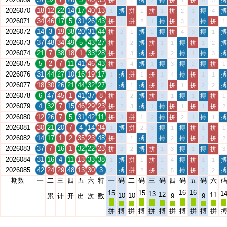
拼
搏
搏
拼
拼
搏
2
1
2
1
6
3
2026070
18
12
22
14
17
40
13
搏
拼
拼
拼
搏
搏
1
1
1
2
1
4
2026071
34
46
17
5
31
26
43
拼
拼
搏
拼
搏
拼
1
2
1
3
2
1
2026072
14
3
19
38
20
31
44
拼
搏
搏
拼
搏
搏
2
1
2
4
3
1
2026073
37
48
34
49
5
43
27
拼
搏
拼
搏
拼
搏
3
2
1
1
1
2
2026074
21
7
38
18
1
33
28
拼
搏
拼
搏
搏
搏
4
3
2
2
1
3
2026075
5
2
7
11
41
46
43
拼
搏
搏
搏
搏
拼
5
4
1
3
2
1
2026076
31
44
27
10
16
19
17
搏
拼
拼
搏
拼
搏
1
1
1
4
1
1
2026077
18
30
26
21
44
32
27
搏
搏
拼
拼
拼
搏
2
1
2
1
2
2
2026078
6
47
45
1
41
37
8
拼
搏
拼
搏
搏
拼
1
2
3
1
1
1
2026079
4
32
7
15
46
29
23
拼
搏
搏
拼
拼
拼
2
3
1
1
1
2
2026080
12
26
7
5
31
42
11
拼
拼
搏
拼
搏
搏
3
1
2
2
1
1
2026081
30
21
20
7
4
14
34
搏
拼
搏
搏
拼
拼
1
2
3
1
1
1
2026082
14
17
1
2
35
23
48
拼
搏
搏
搏
拼
拼
1
1
4
2
2
2
2026083
37
7
16
1
32
22
23
拼
搏
拼
搏
搏
拼
2
2
1
3
1
3
2026084
31
16
4
11
13
33
38
搏
拼
拼
搏
拼
搏
1
1
2
4
1
1
2026085
42
24
29
48
13
30
3
搏
拼
拼
搏
拼
搏
2
2
3
5
2
2
期数
一
二
三
四
五
六
特
一
码
二
码
三
码
四
码
五
码
六
16
16
15
15
1
13
12
11
10
10
累
计
开
出
次
数
9
9
拼
搏
拼
搏
拼
搏
拼
搏
拼
搏
拼