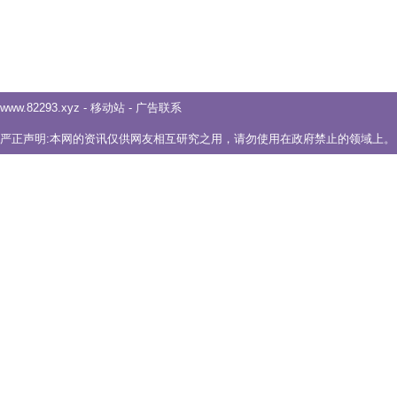
www.82293.xyz
-
移动站
-
广告联系
严正声明:本网的资讯仅供网友相互研究之用，请勿使用在政府禁止的领域上。