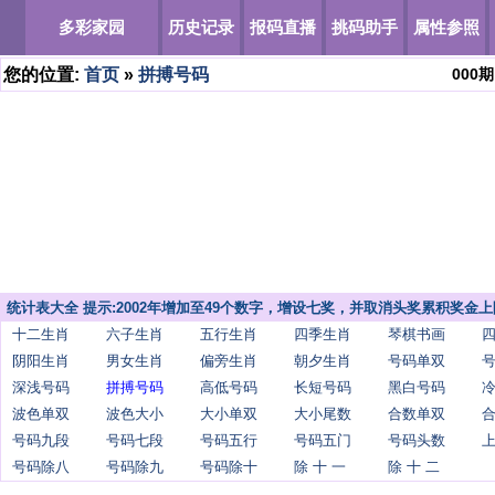
多彩家园
历史记录
报码直播
挑码助手
属性参照
您的位置:
首页
»
拼搏号码
000
期
统计表大全 提示:2002年增加至49个数字，增设七奖，并取消头奖累积奖金上
十二生肖
六子生肖
五行生肖
四季生肖
琴棋书画
阴阳生肖
男女生肖
偏旁生肖
朝夕生肖
号码单双
深浅号码
拼搏号码
高低号码
长短号码
黑白号码
波色单双
波色大小
大小单双
大小尾数
合数单双
号码九段
号码七段
号码五行
号码五门
号码头数
号码除八
号码除九
号码除十
除 十 一
除 十 二