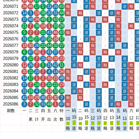
逆
逆
顺
顺
顺
2
3
1
5
4
4
2026071
34
46
17
5
31
26
43
顺
逆
顺
顺
逆
顺
1
4
2
6
1
1
2026072
14
3
19
38
20
31
44
顺
顺
逆
逆
顺
2
1
1
1
1
1
2026073
37
48
34
49
5
43
27
逆
逆
顺
顺
顺
1
1
1
1
2
2
2026074
21
7
38
18
1
33
28
逆
逆
逆
逆
顺
顺
2
2
1
1
3
1
2026075
5
2
7
11
41
46
43
顺
逆
逆
逆
顺
1
3
2
2
4
1
2026076
31
44
27
10
16
19
17
逆
逆
顺
逆
顺
1
4
1
3
5
2
2026077
18
30
26
21
44
32
27
逆
顺
顺
逆
逆
2
1
2
4
1
3
2026078
6
47
45
1
41
37
8
逆
顺
顺
顺
顺
3
2
3
1
1
4
2026079
4
32
7
15
46
29
23
逆
逆
逆
逆
逆
4
1
1
1
1
5
2026080
12
26
7
5
31
42
11
逆
顺
逆
顺
逆
顺
5
1
2
1
2
1
2026081
30
21
20
7
4
14
34
顺
逆
顺
逆
逆
顺
1
1
1
1
3
2
2026082
14
17
1
2
35
23
48
顺
顺
顺
逆
逆
顺
2
1
2
2
4
3
2026083
37
7
16
1
32
22
23
逆
逆
顺
顺
逆
顺
1
1
3
1
5
4
2026084
31
16
4
11
13
33
38
逆
顺
逆
逆
逆
顺
2
1
1
1
6
5
2026085
42
24
29
48
13
30
3
顺
顺
逆
逆
逆
顺
1
2
2
2
7
6
2026086
3
7
32
31
49
1
47
顺
逆
逆
逆
顺
顺
2
1
3
3
1
7
期数
一
二
三
四
五
六
特
一
码
二
码
三
码
四
码
五
码
六
15
15
14
13
13
1
12
12
12
11
10
10
累
计
开
出
次
数
顺
逆
顺
逆
顺
逆
顺
逆
顺
逆
顺