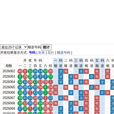
顺逆号码
统计
开奖结果显示方式:
号码
|
生肖
|
五行
|
顺逆号码
|
开
奖
号
码
一
码
二
码
三
码
四
码
五
码
六
期数
一
二
三
四
五
六
特
顺
逆
顺
逆
顺
逆
顺
逆
顺
逆
顺
2026062
40
8
11
26
14
33
30
逆
顺
逆
顺
顺
顺
1
1
1
1
1
1
2026063
6
29
28
10
3
9
27
逆
逆
顺
逆
顺
顺
2
1
1
1
2
2
2026064
32
10
29
17
12
35
1
逆
逆
逆
顺
逆
3
2
1
1
1
1
2026065
26
20
47
31
34
6
24
顺
顺
顺
逆
顺
1
1
1
1
1
2
2026066
16
10
7
41
15
5
46
顺
逆
逆
顺
逆
顺
2
1
1
1
1
1
2026067
39
41
15
34
25
2
10
逆
顺
逆
顺
顺
1
1
2
2
1
1
2026068
28
12
20
30
16
19
29
顺
逆
顺
顺
顺
1
1
1
3
2
2
2026069
37
32
7
26
5
40
35
逆
逆
逆
顺
顺
1
2
1
4
3
3
2026070
18
12
22
14
17
40
13