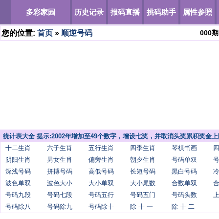
多彩家园
历史记录
报码直播
挑码助手
属性参照
您的位置:
首页
»
顺逆号码
000
期
统计表大全 提示:2002年增加至49个数字，增设七奖，并取消头奖累积奖金上
十二生肖
六子生肖
五行生肖
四季生肖
琴棋书画
阴阳生肖
男女生肖
偏旁生肖
朝夕生肖
号码单双
深浅号码
拼搏号码
高低号码
长短号码
黑白号码
波色单双
波色大小
大小单双
大小尾数
合数单双
号码九段
号码七段
号码五行
号码五门
号码头数
号码除八
号码除九
号码除十
除 十 一
除 十 二