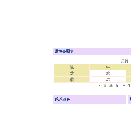
属性参照表
男肖
鼠
牛
龙
蛇
猴
鸡
生肖: 马, 龙, 虎, 牛
绝杀波色