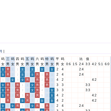
肖
|
码
三
码
四
码
五
码
六
码
特
码
平
码
比
值
女
男
女
男
女
男
女
男
女
男
女
男
女
0:6
1:5
2:4
3:3
4:2
5:1
6:0
2
4
2:4
女
男
女
女
女
女
1
1
1
1
1
2
4
2:4
女
男
女
女
男
男
2
2
2
1
1
4
2
4:2
女
女
男
男
男
1
1
3
1
2
2
3
3
3:3
女
男
男
女
男
男
1
1
1
3
3
3
3
3:3
女
男
男
女
男
女
2
2
2
4
1
4
2
4:2
女
男
男
男
男
女
3
3
1
5
2
4
2
4:2
男
女
男
女
女
1
4
1
2
1
3
2
4
2:4
女
女
男
女
男
男
1
1
1
1
1
3
3
3:3