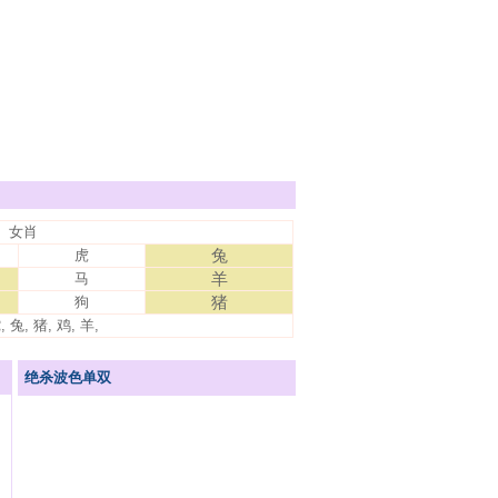
女肖
兔
虎
羊
马
猪
狗
 兔, 猪, 鸡, 羊,
绝杀波色单双