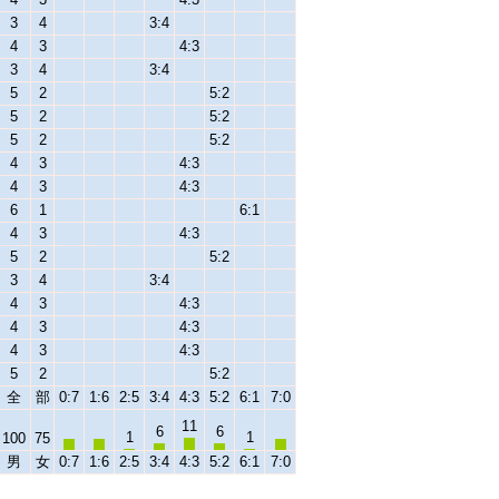
3
4
3:4
4
3
4:3
3
4
3:4
5
2
5:2
5
2
5:2
5
2
5:2
4
3
4:3
4
3
4:3
6
1
6:1
4
3
4:3
5
2
5:2
3
4
3:4
4
3
4:3
4
3
4:3
4
3
4:3
5
2
5:2
全
部
0:7
1:6
2:5
3:4
4:3
5:2
6:1
7:0
11
6
6
1
1
100
75
男
女
0:7
1:6
2:5
3:4
4:3
5:2
6:1
7:0