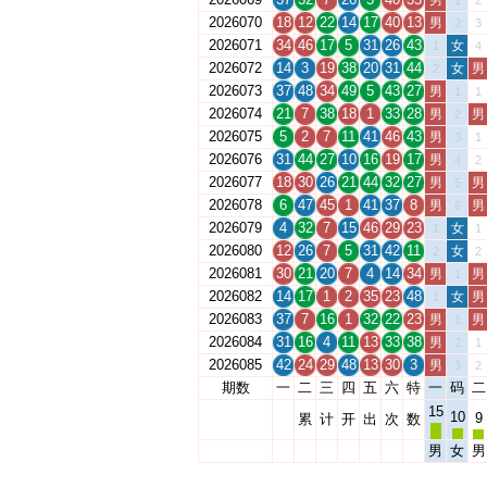
男
1
2
2026070
18
12
22
14
17
40
13
男
2
3
2026071
34
46
17
5
31
26
43
女
1
4
2026072
14
3
19
38
20
31
44
女
男
2
2026073
37
48
34
49
5
43
27
男
1
1
2026074
21
7
38
18
1
33
28
男
男
2
2026075
5
2
7
11
41
46
43
男
3
1
2026076
31
44
27
10
16
19
17
男
4
2
2026077
18
30
26
21
44
32
27
男
男
5
2026078
6
47
45
1
41
37
8
男
男
6
2026079
4
32
7
15
46
29
23
女
1
1
2026080
12
26
7
5
31
42
11
女
2
2
2026081
30
21
20
7
4
14
34
男
男
1
2026082
14
17
1
2
35
23
48
女
男
1
2026083
37
7
16
1
32
22
23
男
男
1
2026084
31
16
4
11
13
33
38
男
2
1
2026085
42
24
29
48
13
30
3
男
3
2
期数
一
二
三
四
五
六
特
一
码
二
15
10
9
累
计
开
出
次
数
男
女
男