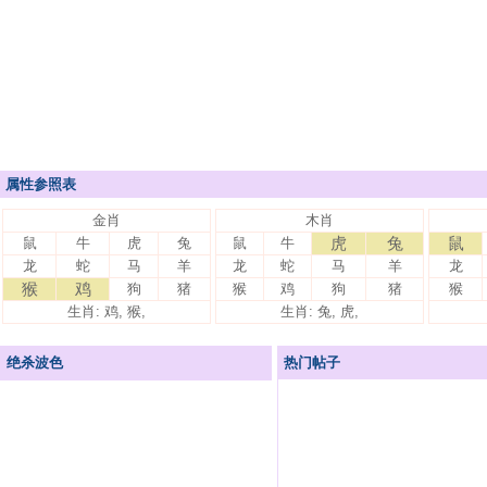
属性参照表
金肖
木肖
虎
兔
鼠
鼠
牛
虎
兔
鼠
牛
龙
蛇
马
羊
龙
蛇
马
羊
龙
猴
鸡
狗
猪
猴
鸡
狗
猪
猴
生肖: 鸡, 猴,
生肖: 兔, 虎,
绝杀波色
热门帖子