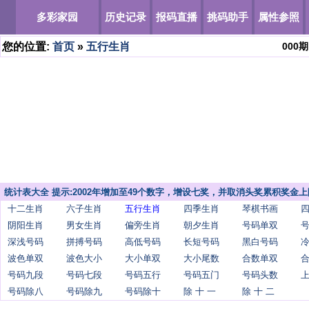
多彩家园
历史记录
报码直播
挑码助手
属性参照
您的位置:
首页
»
五行生肖
000
期
统计表大全 提示:2002年增加至49个数字，增设七奖，并取消头奖累积奖金上
十二生肖
六子生肖
五行生肖
四季生肖
琴棋书画
阴阳生肖
男女生肖
偏旁生肖
朝夕生肖
号码单双
深浅号码
拼搏号码
高低号码
长短号码
黑白号码
波色单双
波色大小
大小单双
大小尾数
合数单双
号码九段
号码七段
号码五行
号码五门
号码头数
号码除八
号码除九
号码除十
除 十 一
除 十 二