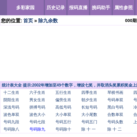
多彩家园
历史记录
报码直播
挑码助手
属性参照
您的位置:
首页
»
除九余数
000
期
统计表大全 提示:2002年增加至49个数字，增设七奖，并取消头奖累积奖金上
十二生肖
六子生肖
五行生肖
四季生肖
琴棋书画
阴阳生肖
男女生肖
偏旁生肖
朝夕生肖
号码单双
深浅号码
拼搏号码
高低号码
长短号码
黑白号码
波色单双
波色大小
大小单双
大小尾数
合数单双
号码九段
号码七段
号码五行
号码五门
号码头数
号码除八
号码除九
号码除十
除 十 一
除 十 二