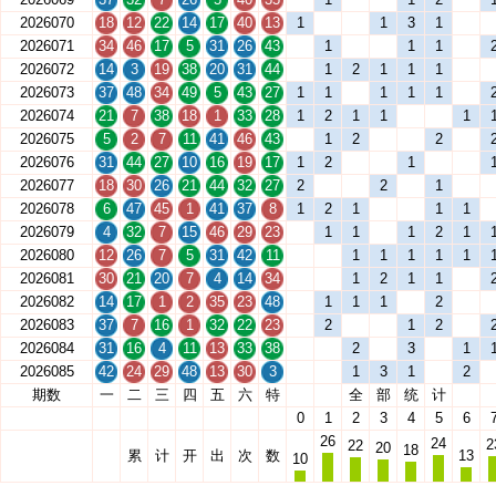
2026070
18
12
22
14
17
40
13
1
1
3
1
2026071
34
46
17
5
31
26
43
1
1
1
2026072
14
3
19
38
20
31
44
1
2
1
1
1
2026073
37
48
34
49
5
43
27
1
1
1
1
1
2026074
21
7
38
18
1
33
28
1
2
1
1
1
2026075
5
2
7
11
41
46
43
1
2
2
2026076
31
44
27
10
16
19
17
1
2
1
2026077
18
30
26
21
44
32
27
2
2
1
2026078
6
47
45
1
41
37
8
1
2
1
1
1
2026079
4
32
7
15
46
29
23
1
1
1
2
1
2026080
12
26
7
5
31
42
11
1
1
1
1
1
2026081
30
21
20
7
4
14
34
1
2
1
1
2026082
14
17
1
2
35
23
48
1
1
1
2
2026083
37
7
16
1
32
22
23
2
1
2
2026084
31
16
4
11
13
33
38
2
3
1
2026085
42
24
29
48
13
30
3
1
3
1
2
期数
一
二
三
四
五
六
特
全
部
统
计
0
1
2
3
4
5
6
26
24
2
22
20
18
累
计
开
出
次
数
13
10