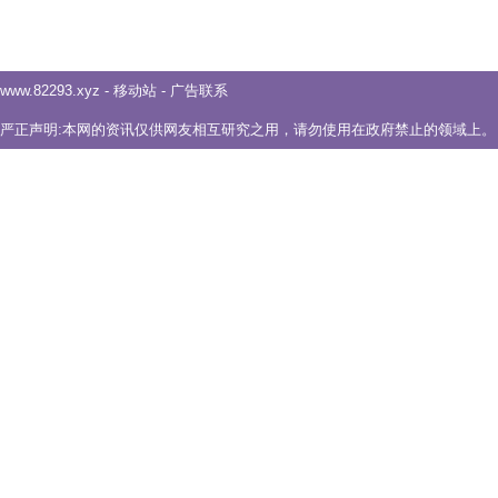
www.82293.xyz
-
移动站
-
广告联系
严正声明:本网的资讯仅供网友相互研究之用，请勿使用在政府禁止的领域上。