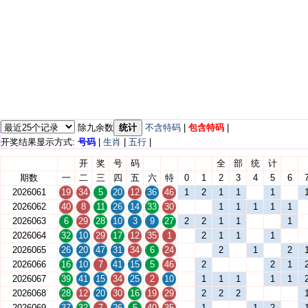
除九余数
统计
不含特码
|
包含特码
|
开奖结果显示方式:
号码
|
生肖
|
五行
|
开
奖
号
码
全
部
统
计
期数
一
二
三
四
五
六
特
0
1
2
3
4
5
6
2026061
19
34
5
20
12
36
46
1
2
1
1
1
2026062
40
8
11
26
14
33
30
1
1
1
1
1
2026063
6
29
28
10
3
9
27
2
2
1
1
1
2026064
32
10
29
17
12
35
1
2
1
1
1
2026065
26
20
47
31
34
6
24
2
1
2
2026066
16
10
7
41
15
5
46
2
2
1
2026067
39
41
15
34
25
2
10
1
1
1
1
1
2026068
28
12
20
30
16
19
29
2
2
2
2026069
37
32
7
26
5
40
35
1
1
2