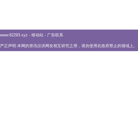
www.82293.xyz
-
移动站
-
广告联系
严正声明:本网的资讯仅供网友相互研究之用，请勿使用在政府禁止的领域上。