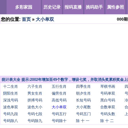
多彩家园
历史记录
报码直播
挑码助手
属性参照
您的位置:
首页
»
大小单双
000
期
统计表大全 提示:2002年增加至49个数字，增设七奖，并取消头奖累积奖金上
十二生肖
六子生肖
五行生肖
四季生肖
琴棋书画
阴阳生肖
男女生肖
偏旁生肖
朝夕生肖
号码单双
深浅号码
拼搏号码
高低号码
长短号码
黑白号码
波色单双
波色大小
大小单双
大小尾数
合数单双
号码九段
号码七段
号码五行
号码五门
号码头数
号码除八
号码除九
号码除十
除 十 一
除 十 二