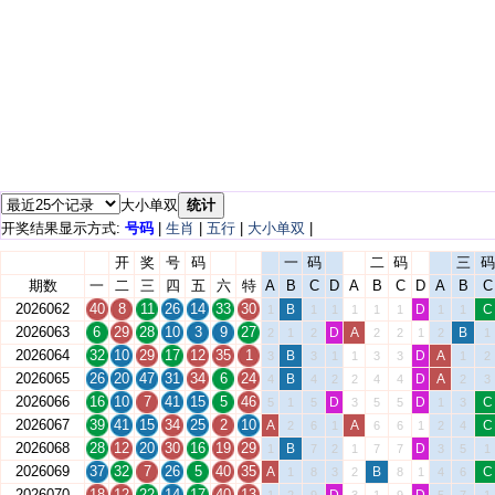
大小单双
统计
开奖结果显示方式:
号码
|
生肖
|
五行
|
大小单双
|
开
奖
号
码
一
码
二
码
三
码
期数
一
二
三
四
五
六
特
A
B
C
D
A
B
C
D
A
B
C
2026062
40
8
11
26
14
33
30
B
D
C
1
1
1
1
1
1
1
1
2026063
6
29
28
10
3
9
27
D
A
B
2
1
2
2
2
1
2
1
2026064
32
10
29
17
12
35
1
B
D
A
3
3
1
1
3
3
1
2
2026065
26
20
47
31
34
6
24
B
D
A
4
4
2
2
4
4
2
3
2026066
16
10
7
41
15
5
46
D
D
C
5
1
5
3
5
5
1
3
2026067
39
41
15
34
25
2
10
A
A
C
2
6
1
6
6
1
2
4
2026068
28
12
20
30
16
19
29
B
D
1
7
2
1
7
7
3
5
1
2026069
37
32
7
26
5
40
35
A
B
C
1
8
3
2
8
1
4
6
2026070
18
12
22
14
17
40
13