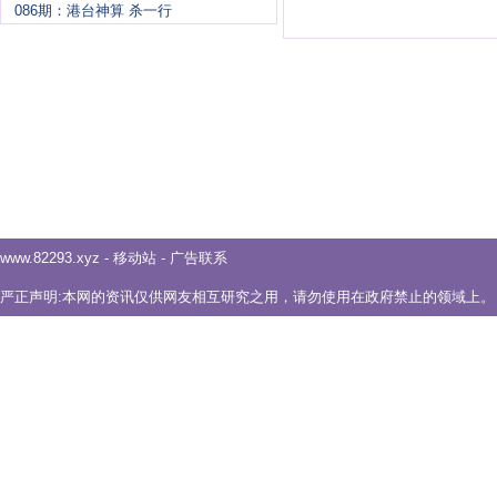
086期：港台神算 杀一行
www.82293.xyz
-
移动站
-
广告联系
严正声明:本网的资讯仅供网友相互研究之用，请勿使用在政府禁止的领域上。