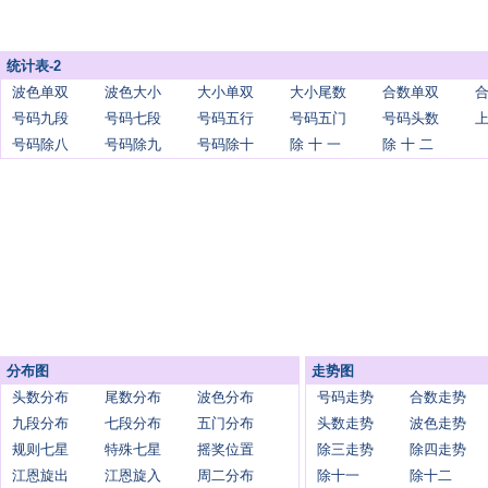
统计表-2
波色单双
波色大小
大小单双
大小尾数
合数单双
号码九段
号码七段
号码五行
号码五门
号码头数
号码除八
号码除九
号码除十
除 十 一
除 十 二
分布图
走势图
头数分布
尾数分布
波色分布
号码走势
合数走势
九段分布
七段分布
五门分布
头数走势
波色走势
规则七星
特殊七星
摇奖位置
除三走势
除四走势
江恩旋出
江恩旋入
周二分布
除十一
除十二