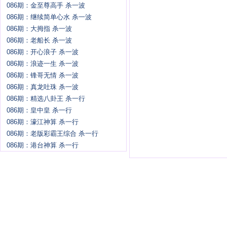
086期：金至尊高手 杀一波
086期：继续简单心水 杀一波
086期：大拇指 杀一波
086期：老船长 杀一波
086期：开心浪子 杀一波
086期：浪迹一生 杀一波
086期：锋哥无情 杀一波
086期：真龙吐珠 杀一波
086期：精选八卦王 杀一行
086期：皇中皇 杀一行
086期：濠江神算 杀一行
086期：老版彩霸王综合 杀一行
086期：港台神算 杀一行