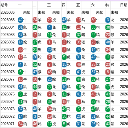
期号
一
二
三
四
五
六
特
日期
2026086
未知
未知
未知
未知
未知
未知
未知
2026085
42
牛
24
羊
29
虎
48
羊
13
马
30
牛
3
龙
2026
2026084
31
鼠
16
兔
4
兔
11
猴
13
马
33
狗
38
蛇
2026
2026083
37
马
7
鼠
16
兔
1
马
32
猪
22
鸡
23
猴
2026
2026082
14
蛇
17
虎
1
马
2
蛇
35
猴
23
猴
48
羊
2026
2026081
30
牛
21
狗
20
猪
7
鼠
4
兔
14
蛇
34
鸡
2026
2026080
12
羊
26
蛇
7
鼠
5
虎
31
鼠
42
牛
11
猴
2026
2026079
4
兔
32
猪
7
鼠
15
龙
46
鸡
29
虎
23
猴
2026
2026078
6
牛
47
猴
45
狗
1
马
41
虎
37
马
8
猪
2026
2026077
18
牛
30
牛
26
蛇
21
狗
44
猪
32
猪
27
龙
2026
2026076
31
鼠
44
猪
27
龙
10
鸡
16
兔
19
鼠
17
虎
2026
2026075
5
虎
2
蛇
7
鼠
11
猴
41
虎
46
鸡
43
鼠
2026
2026074
21
狗
7
鼠
38
蛇
18
牛
1
马
33
狗
28
兔
2026
2026073
37
马
48
羊
34
鸡
49
马
5
虎
43
鼠
27
龙
2026
2026072
14
蛇
3
龙
19
鼠
38
蛇
20
猪
31
鼠
44
猪
2026
2026071
34
鸡
46
鸡
17
虎
5
虎
31
鼠
26
蛇
43
鼠
2026