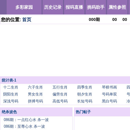
多彩家园
历史记录
报码直播
挑码助手
属性参照
您的位置:
首页
000
期
00
00
统计表-1
十二生肖
六子生肖
五行生肖
四季生肖
琴棋书画
阴阳生肖
男女生肖
偏旁生肖
朝夕生肖
号码单双
深浅号码
拼搏号码
高低号码
长短号码
黑白号码
绝杀波色
热门帖子
086期：一点红心水 杀一波
086期：至尊心水 杀一波