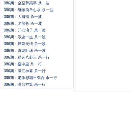
086期：金至尊高手 杀一波
086期：继续简单心水 杀一波
086期：大拇指 杀一波
086期：老船长 杀一波
086期：开心浪子 杀一波
086期：浪迹一生 杀一波
086期：锋哥无情 杀一波
086期：真龙吐珠 杀一波
086期：精选八卦王 杀一行
086期：皇中皇 杀一行
086期：濠江神算 杀一行
086期：老版彩霸王综合 杀一行
086期：港台神算 杀一行