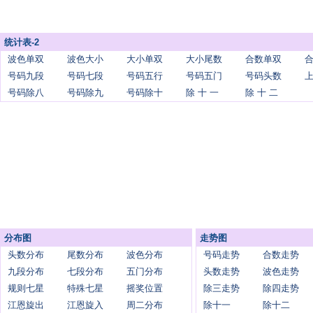
统计表-2
波色单双
波色大小
大小单双
大小尾数
合数单双
号码九段
号码七段
号码五行
号码五门
号码头数
号码除八
号码除九
号码除十
除 十 一
除 十 二
分布图
走势图
头数分布
尾数分布
波色分布
号码走势
合数走势
九段分布
七段分布
五门分布
头数走势
波色走势
规则七星
特殊七星
摇奖位置
除三走势
除四走势
江恩旋出
江恩旋入
周二分布
除十一
除十二