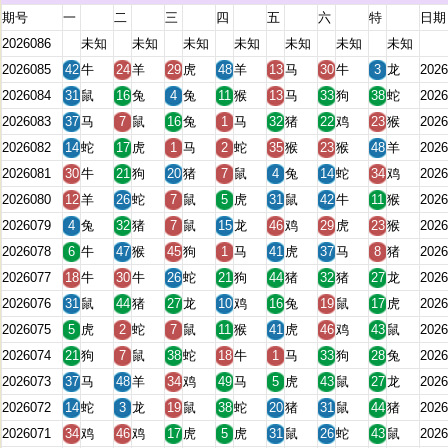
期号
一
二
三
四
五
六
特
日期
2026086
未知
未知
未知
未知
未知
未知
未知
2026085
42
牛
24
羊
29
虎
48
羊
13
马
30
牛
3
龙
2026
2026084
31
鼠
16
兔
4
兔
11
猴
13
马
33
狗
38
蛇
2026
2026083
37
马
7
鼠
16
兔
1
马
32
猪
22
鸡
23
猴
2026
2026082
14
蛇
17
虎
1
马
2
蛇
35
猴
23
猴
48
羊
2026
2026081
30
牛
21
狗
20
猪
7
鼠
4
兔
14
蛇
34
鸡
2026
2026080
12
羊
26
蛇
7
鼠
5
虎
31
鼠
42
牛
11
猴
2026
2026079
4
兔
32
猪
7
鼠
15
龙
46
鸡
29
虎
23
猴
2026
2026078
6
牛
47
猴
45
狗
1
马
41
虎
37
马
8
猪
2026
2026077
18
牛
30
牛
26
蛇
21
狗
44
猪
32
猪
27
龙
2026
2026076
31
鼠
44
猪
27
龙
10
鸡
16
兔
19
鼠
17
虎
2026
2026075
5
虎
2
蛇
7
鼠
11
猴
41
虎
46
鸡
43
鼠
2026
2026074
21
狗
7
鼠
38
蛇
18
牛
1
马
33
狗
28
兔
2026
2026073
37
马
48
羊
34
鸡
49
马
5
虎
43
鼠
27
龙
2026
2026072
14
蛇
3
龙
19
鼠
38
蛇
20
猪
31
鼠
44
猪
2026
2026071
34
鸡
46
鸡
17
虎
5
虎
31
鼠
26
蛇
43
鼠
2026